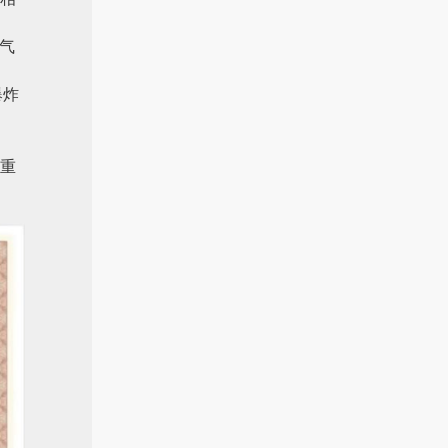
气
爆炸
重