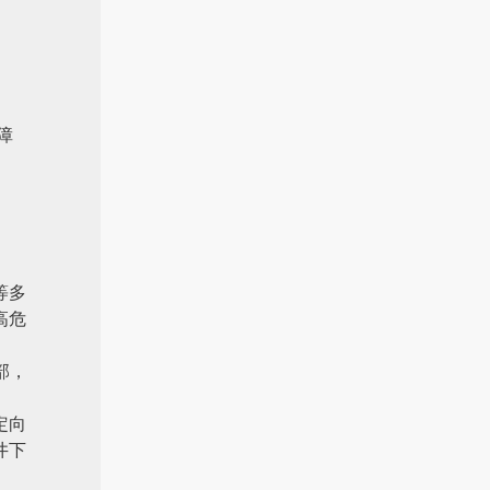
障
等多
高危
部，
定向
井下