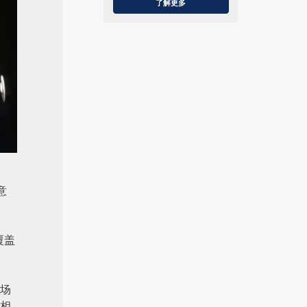
了解更多
托完善的出口资质认证和稳定的交付
体系，福瑞士产品已远销海内外40+国
家和地区，市场覆盖东南亚、中亚、
欧美、非洲等区域，持续服务不同气
候环境与应...
意
覆盖
场
相