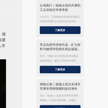
以考践行｜福瑞士组织开展职
工企业知识专项考核
7月23日，江苏福瑞士电池科技有限公
司组织开展职工企业知识专项考核。
本次考核既是对全员知识掌握程度的
了解更多
全面检验，更是一次统一思想、凝聚
。煤
共识、内化理念、赋能实践的专题培
高要
训，有效夯实了企业发展的人才与思
想根基。 订单管理部、企划部、财务
常态化研学持续升温，矿大材
入市
部、综合管...
料与物理学院师生再赴福瑞士
开展产学研交流
本月，中国矿业大学师生研学实践活
动持续推进，继化工学院应化系和能
化系师生到访交流过后，又一批材料
了解更多
与物理学院学子走进福瑞士，开展实
地观摩与技术研学交流。 作为矿大定
点共建的产学研研究基地，福瑞士持
续承接高校常态化实践教学活动，以
锂电出海｜福瑞士高尔夫球车
标准化参访...
空调专用锂电顺利发往海外
近日，福瑞士一批高尔夫球车空调专
用电池，完成全流程质检、合规包装
与出货流程，正式启运发往海外。 依