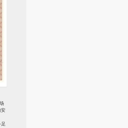
场
构安
备足