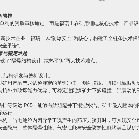
程管控
非单纯的资质审核通过，而是福瑞士在矿用锂电核心技术、产品设
高新技术企业，福瑞士以“防爆安全”为核心，构建了全链条技术保
安全承诺”。
爆与稳定难题
破了“隔爆结构设计+散热平衡”两大技术难点。
准进行结构研发与整机设计。
过矿用产品型式试验规定的落锤冲击、侧向挤压、持续机械振动
与抗外力破坏能力优异，可稳定适配煤矿井下多碰撞、强震动的
护等级达IP65，能够有效阻隔井下潮湿水汽、矿尘侵入腔体内
净运行。
结构，当电池舱内因异常工况产生内部压力骤升时，可实现安全
安全隐患，整体隔爆性能、气密性能与安全防护性能均满足煤矿