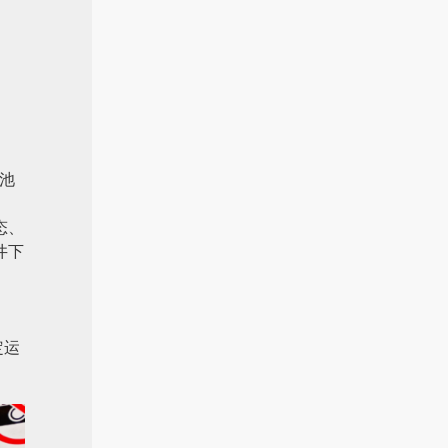
、
池
态、
井下
定运