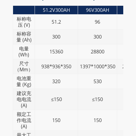
51.2V300AH
96V300AH
140.
标称电
51.2
96
压 (V)
标称容
300
300
量 (Ah)
电量
15360
28800
5
(Wh)
尺寸
938*936*350
1397*1000*350
2200*
（Mm）
电池重
320
530
量 (Kg)
建议充
电电流
≤150
≤150
(A)
额定工
作电流
150
150
(A)
最大工