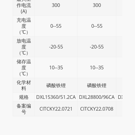
作电流
300
300
(A)
充电温
度
0--55
0--55
（℃）
放电温
度
-20-55
-20-55
-
（℃）
储存温
度
10--35
10--35
1
（℃）
化学材
磷酸铁锂
磷酸铁锂
磷
料
规格
DXL15360/51.2CA
DXL28800/96CA
DXL563
备案编
CITCKY22.0721
CITCKY22.0708
CITC
号