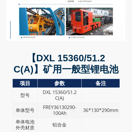
【DXL 15360/51.2
C(A)】矿用一般型锂电池
项目
参数
备注
DXL 15360/51.2
型号
C(A)
FREY36130290-
单体型号
36*130*290mm
100Ah
单体电池
铝合金
外壳材质